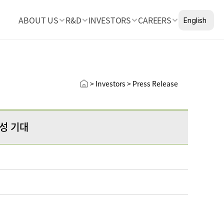
Select Languag
ABOUT US
R&D
INVESTORS
CAREERS
English
> Investors > Press Release
조성 기대