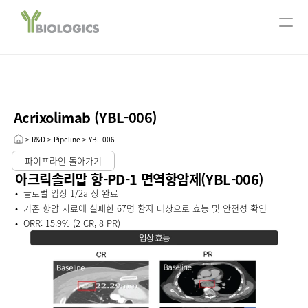
서울사무소
ABOUT US
회사개요
주요연혁
Acrixolimab (YBL-006)
CEO message
Leadership
> R&D > Pipeline > YBL-006
파이프라인 돌아가기
R&D
아크릭솔리맙 항-PD-1 면역항암제(YBL-006)
연구분야
•  글로벌 임상 1/2a 상 완료
Technology
•  기존 항암 치료에 실패한 67명 환자 대상으로 효능 및 안전성 확인
•  ORR: 15.9% (2 CR, 8 PR)
Pipeline
Open Innovation
Publication
INVESTORS