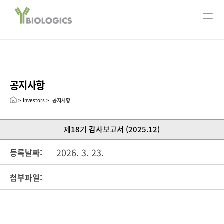
서울사무소
ABOUT US
회사개요
주요연혁
공지사항
CEO message
Leadership
> Investors >  공지사항
R&D
제18기 감사보고서 (2025.12)
연구분야
Technology
2026. 3. 23.
등록날짜:
Pipeline
첨부파일:
Open Innovation
Publication
INVESTORS