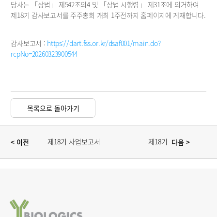
공시정보
당사는 「상법」 제542조의4 및 「상법 시행령」 제31조에 의거하여 
제18기 감사보고서를 주주총회 개최 1주전까지 홈페이지에 게재합니다.
재무정보
보도자료
감사보고서 : 
https://dart.fss.or.kr/dsaf001/main.do?
공지사항
rcpNo=20260323900544
목록으로 돌아가기
제18기 사업보고서 
제18기 
< 이전 
 다음
> 
(2025.12)
정기주주총회 소집 
공고