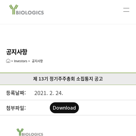
서울사무소
ABOUT US
회사개요
주요연혁
공지사항
CEO message
Leadership
> Investors >  공지사항
R&D
제 13기 정기주주총회 소집통지 공고
연구분야
Technology
2021. 2. 24.
등록날짜:
Pipeline
첨부파일:
Download
Open Innovation
Publication
INVESTORS