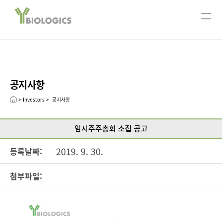
서울사무소
ABOUT US
회사개요
주요연혁
공지사항
CEO message
Leadership
> Investors >  공지사항
R&D
임시주주총회 소집 공고
연구분야
Technology
2019. 9. 30.
등록날짜:
Pipeline
첨부파일:
Open Innovation
Publication
INVESTORS