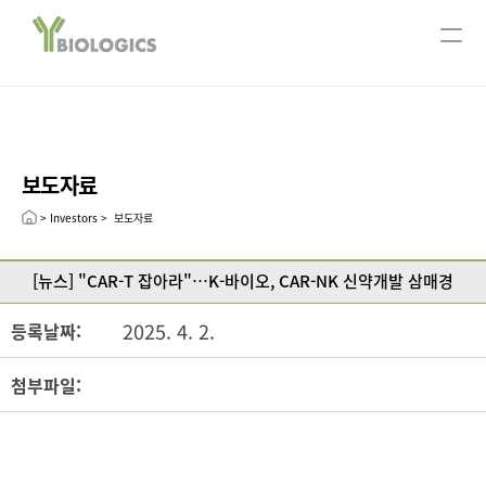
서울사무소
ABOUT US
회사개요
주요연혁
보도자료
CEO message
Leadership
> Investors >  보도자료
R&D
[뉴스] "CAR-T 잡아라"…K-바이오, CAR-NK 신약개발 삼매경
연구분야
Technology
2025. 4. 2.
등록날짜:
Pipeline
첨부파일:
Open Innovation
Publication
INVESTORS