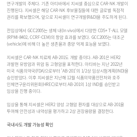
연구개발의 주체다. 기존 아티바에서 지씨셀 중심으로 CAR-NK 개발이 
진행된다. 지씨셀은 해당 CAR-NK 후보물질들에 대한 글로벌 독점적 
권리를 확보했으며, 앞으로 지씨셀이 연구개발(R&D)을 주도하게 된다.
전임상에서 GCC2005는 생체 내(In vivo)에서 다양한 CD5+ T-ALL 모델
(RPMI-8402, CCRF-CEM)의 항암 효과를 보였다. GCC2005는 대조군
(vehicle)에 비해 더 높은 생존율과 종양 억제 효능을 보였다.
지씨셀은 CAR-NK 치료제 AB-201도 개발 중이다. AB-201은 HER2 
과발현 유방암과 위암 등 고형암을 표적한다. 아티바는 지난 2022년 
미국 식품의약국(FDA)으로부터 'AB-201'의 1/2상 임상시험계획(IND)을 
승인받았다. 이후 지씨셀은 지난해 12월 식품의약품안전처와 호주 
인체연구윤리위원회(HREC)로부터 AB-201의 1상 IND를 승인받고 
임상을 진행 중이다.
임상을 통해 지씨셀은 HER2 양성 고형암 환자를 대상으로 AB-201을 
투여해 안전성과 내약성을 평가하고 2상 권장용량을 결정한다.
국내사도 개발 가능성 확인