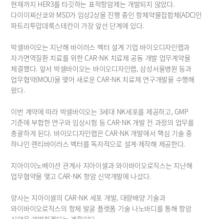
현재까지 HER3를 타깃하는 표적항암제는 개발되지 않았다. 
다이이찌산쿄와 MSD가 임상2상을 진행 중인 항체약물접합체(ADC)인 
파트리투맙데룩스테칸이 가장 앞선 단계에 있다.
박셀바이오는 지난해 바이러스 벡터 설계 기업 바이오디자인랩과 
자가면역질환 치료를 위한 CAR-NK 치료제 공동 개발 업무계약을 
체결했다. 앞서 박셀바이오는 바이오디자인랩, 삼성서울병원 등과 
업무협약(MOU)을 맺어 새로운 CAR-NK 치료제 연구개발을 수행해 
왔다.
이번 계약에 따라 박셀바이오는 3세대 NK세포를 제공하고, GMP 
기준에 부합한 연구와 임상시험 등 CAR-NK 개발 전 과정의 업무를 
총괄하게 된다. 바이오디자인랩은 CAR-NK 개발에서 핵심 기술 중 
하나인 렌티바이러스 벡터를 독자적으로 설계·제작해 제공한다.
지아이이노베이션 관계사 지아이셀과 와이바이오로직스는 지난해 
업무협약을 맺고 CAR-NK 항암 신약개발에 나섰다.
양사는 지아이셀의 CAR-NK 세포 개발, 대량배양 기술과 
와이바이오로직스의 항체 발굴 플랫폼 기술 나노바디를 통해 항암 
신약을 개발하겠다는 계획이다.