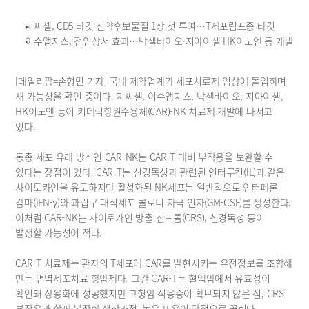
공시정보
재무정보
지씨셀, CD5 타깃 신약후보물질 1상 첫 투여…T세포림프종 타깃
이수앱지스, 전임상서 효과…박셀바이오·지아이셀·HK이노엔 등 개발
보도자료
공지사항
[데일리팜=손형민 기자] 국내 제약업계가 세포치료제 임상에 돌입하며 
새 가능성을 확인 중이다. 지씨셀, 이수앱지스, 박셀바이오, 지아이셀, 
HK이노엔 등이 키메릭항원수용체(CAR)-NK 치료제 개발에 나서고 
있다.
동종 세포 유래 방식인 CAR-NK는 CAR-T 대비 부작용을 보완할 수 
있다는 장점이 있다. CAR-T는 신경독성과 관련된 인터루킨(IL)과 같은 
사이토카인을 유도하지만 활성화된 NK세포는 일반적으로 인터페론 
감마(IFN-γ)와 과립구 대식세포 콜로니 자극 인자(GM-CSF)를 생성한다. 
이처럼 CAR-NK는 사이토카인 방출 신드롬(CRS), 신경독성 등이 
발생할 가능성이 적다.
CAR-T 치료제는 환자의 T세포에 CAR를 발현시키는 유전정보를 조합해 
만든 면역세포치료 항암제다. 그간 CAR-T는 혈액암에서 유효성이 
확인돼 상용화에 성공했지만 고형암 적응증이 확보되지 않은 점, CRS 
부작용과 함께 복잡한 생산과정, 높은 비용이 단점으로 꼽힌다.