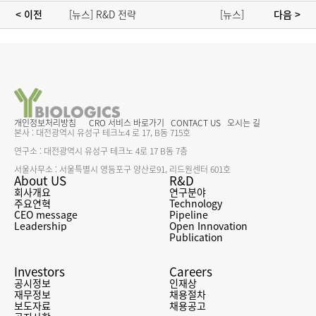
[뉴스] R&D 전략 
[뉴스] 
< 이전 
 다음 >
재수립, 
와이바이오로직스, 
후발주자에서 
아이엠바이오로직스
'퍼스트 무버' 입지로
와 자가면역질환 
항체신약 신규타깃 
후보물질 
공동연구계약 체결
개인정보처리방침
CRO 서비스 바로가기
CONTACT US
오시는 길
본사 : 대전광역시 유성구 테크노4 로 17, B동 715호
연구소 : 대전광역시 유성구 테크노 4로 17 B동 7층
서울사무소 : 서울특별시 영등포구 양산로91, 리드원센터 601호
About US
R&D
회사개요
연구분야
주요연혁
Technology
CEO message
Pipeline
Leadership
Open Innovation
Publication
Investors
Careers
공시정보
인재상
재무정보
채용절차
보도자료
채용공고