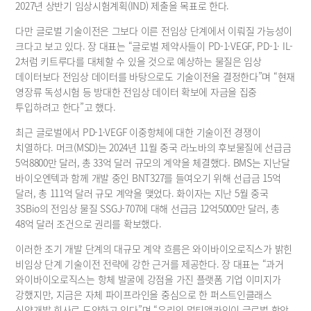
2027년 상반기 임상시험계획(IND) 제출을 목표로 한다.
다만 글로벌 기술이전은 그보다 이른 전임상 단계에서 이뤄질 가능성이 
크다고 보고 있다. 장 대표는 “글로벌 제약사들이 PD-1·VEGF, PD-1· IL-
2처럼 키트루다를 대체할 수 있을 것으로 예상하는 물질은 임상 
데이터보다 전임상 데이터를 바탕으로도 기술이전을 결정한다”며 “현재 
영장류 독성시험 등 방대한 전임상 데이터 확보에 자금을 집중 
투입하려고 한다”고 했다.
최근 글로벌에서 PD‑1·VEGF 이중항체에 대한 기술이전 경쟁이 
치열하다. 머크(MSD)는 2024년 11월 중국 라노바의 후보물질에 선급금 
5억8800만 달러, 총 33억 달러 규모의 계약을 체결했다. BMS는 지난달 
바이오엔텍과 함께 개발 중인 BNT327를 들여오기 위해 선급금 15억 
달러, 총 111억 달러 규모 계약을 맺었다. 화이자는 지난 5월 중국 
3SBio의 전임상 물질 SSGJ‑707에 대해 선급금 12억5000만 달러, 총 
48억 달러 조건으로 권리를 확보했다.
이러한 조기 개발 단계의 대규모 계약 흐름은 와이바이오로직스가 밝힌 
비임상 단계 기술이전 전략에 강한 근거를 제공한다. 장 대표는 “과거 
와이바이오로직스는 항체 발굴에 강점을 가진 플랫폼 기업 이미지가 
강했지만, 지금은 자체 파이프라인을 중심으로 한 퍼스트인클래스 
신약개발 회사로 도약하고 있다”며 “우리의 멀티앱카인이 글로벌 항암 