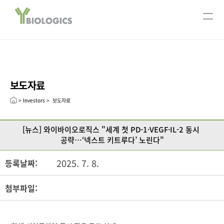
서울사무소
ABOUT US
회사개요
주요연혁
보도자료
CEO message
Leadership
> Investors >  보도자료
R&D
[뉴스] 와이바이오로직스 "세계 첫 PD-1·VEGF·IL-2 동시 
연구분야
공략…‘넥스트 키트루다’ 노린다"
Technology
2025. 7. 8.
등록날짜:
Pipeline
Open Innovation
첨부파일:
Publication
INVESTORS