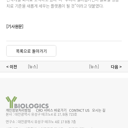
치료 기준을 새롭게 세우는 플랫폼이 될 것”이라고 덧붙였다.
[기사원문]
목록으로 돌아가기
[뉴스] 
[뉴스] 
< 이전 
 다음 >
와이바이오로직스 
와이바이오로직스, 
"인투셀 공동개발 
이중항체-
순항…링커 기술 
사이토카인 융합체 
가치 변함없어"
제조기술 국가과제 
선정
개인정보처리방침
CRO 서비스 바로가기
CONTACT US
오시는 길
본사 : 대전광역시 유성구 테크노4 로 17, B동 715호
연구소 : 대전광역시 유성구 테크노 4로 17 B동 7층