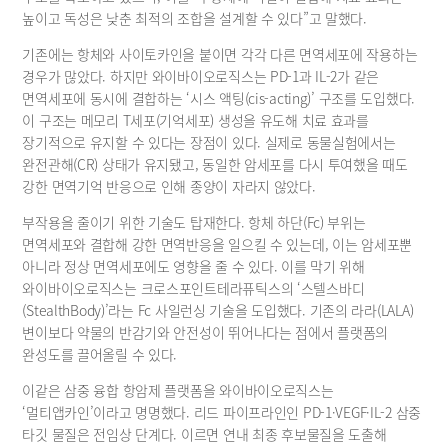
높이고 독성은 낮춘 최적의 조합을 설계할 수 있다”고 말했다.
기존에는 항체와 사이토카인을 붙이면 각각 다른 면역세포에 작용하는 
경우가 많았다. 하지만 와이바이오로직스는 PD-1과 IL-2가 같은 
면역세포에 동시에 결합하는 ‘시스 액팅(cis-acting)’ 구조를 도입했다. 
이 구조는 메모리 T세포(기억세포) 생성을 유도해 치료 효과를 
장기적으로 유지할 수 있다는 장점이 있다. 실제로 동물실험에서는 
완전관해(CR) 상태가 유지됐고, 동일한 암세포를 다시 투여했을 때도 
강한 면역기억 반응으로 인해 종양이 자라지 않았다.
부작용을 줄이기 위한 기술도 탑재한다. 항체 하단(Fc) 부위는 
면역세포와 결합해 강한 면역반응을 일으킬 수 있는데, 이는 암세포뿐 
아니라 정상 면역세포에도 영향을 줄 수 있다. 이를 막기 위해 
와이바이오로직스는 크로스포인트테라퓨틱스의 ‘스텔스바디
(StealthBody)’라는 Fc 사일런싱 기술을 도입했다. 기존의 라라(LALA) 
변이보다 약물의 반감기와 안전성이 뛰어나다는 점에서 플랫폼의 
완성도를 끌어올릴 수 있다.
이같은 삼중 융합 항암제 플랫폼을 와이바이오로직스는 
‘멀티앱카인’이라고 명명했다. 리드 파이프라인인 PD-1·VEGF·IL-2 삼중 
타깃 물질은 전임상 단계다. 이르면 연내 최종 후보물질을 도출해 