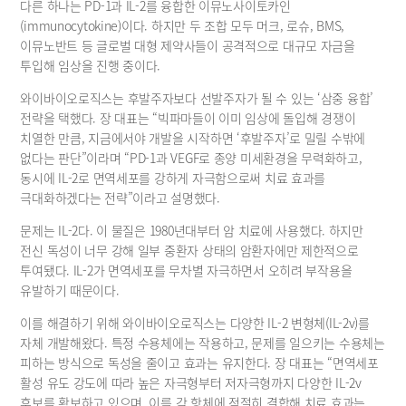
다른 하나는 PD-1과 IL-2를 융합한 이뮤노사이토카인
(immunocytokine)이다. 하지만 두 조합 모두 머크, 로슈, BMS, 
이뮤노반트 등 글로벌 대형 제약사들이 공격적으로 대규모 자금을 
투입해 임상을 진행 중이다.
와이바이오로직스는 후발주자보다 선발주자가 될 수 있는 ‘삼중 융합’ 
전략을 택했다. 장 대표는 “빅파마들이 이미 임상에 돌입해 경쟁이 
치열한 만큼, 지금에서야 개발을 시작하면 ‘후발주자’로 밀릴 수밖에 
없다는 판단”이라며 “PD-1과 VEGF로 종양 미세환경을 무력화하고, 
동시에 IL-2로 면역세포를 강하게 자극함으로써 치료 효과를 
극대화하겠다는 전략”이라고 설명했다.
문제는 IL-2다. 이 물질은 1980년대부터 암 치료에 사용했다. 하지만 
전신 독성이 너무 강해 일부 중환자 상태의 암환자에만 제한적으로 
투여됐다. IL-2가 면역세포를 무차별 자극하면서 오히려 부작용을 
유발하기 때문이다.
이를 해결하기 위해 와이바이오로직스는 다양한 IL-2 변형체(IL-2v)를 
자체 개발해왔다. 특정 수용체에는 작용하고, 문제를 일으키는 수용체는 
피하는 방식으로 독성을 줄이고 효과는 유지한다. 장 대표는 “면역세포 
활성 유도 강도에 따라 높은 자극형부터 저자극형까지 다양한 IL-2v 
후보를 확보하고 있으며, 이를 각 항체에 적절히 결합해 치료 효과는 