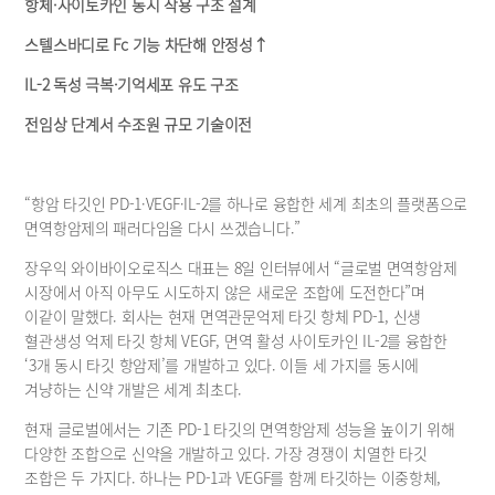
공시정보
항체·사이토카인 동시 작용 구조 설계
재무정보
스텔스바디로 Fc 기능 차단해 안정성↑
보도자료
IL-2 독성 극복·기억세포 유도 구조
공지사항
전임상 단계서 수조원 규모 기술이전
“항암 타깃인 PD-1·VEGF·IL-2를 하나로 융합한 세계 최초의 플랫폼으로 
면역항암제의 패러다임을 다시 쓰겠습니다.”
장우익 와이바이오로직스 대표는 8일 인터뷰에서 “글로벌 면역항암제 
시장에서 아직 아무도 시도하지 않은 새로운 조합에 도전한다”며 
이같이 말했다. 회사는 현재 면역관문억제 타깃 항체 PD-1, 신생 
혈관생성 억제 타깃 항체 VEGF, 면역 활성 사이토카인 IL-2를 융합한 
‘3개 동시 타깃 항암제’를 개발하고 있다. 이들 세 가지를 동시에 
겨냥하는 신약 개발은 세계 최초다.
현재 글로벌에서는 기존 PD-1 타깃의 면역항암제 성능을 높이기 위해 
다양한 조합으로 신약을 개발하고 있다. 가장 경쟁이 치열한 타깃 
조합은 두 가지다. 하나는 PD-1과 VEGF를 함께 타깃하는 이중항체, 