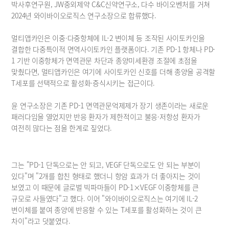
박사후연구원, JW중외제약 C&C신약연구소, 다수 바이오벤처를 거쳐 
2024년 와이바이오로직스 연구소장으로 합류했다.
멀티앱카인은 이중·다중항체에 IL-2 변이체 등 조작된 사이토카인을 
결합한 다중특이적 면역사이토카인 플랫폼이다. 기존 PD-1 항체나 PD-
1 기반 이중항체가 면역관문 차단과 종양미세환경 조절에 초점을 
맞췄다면, 멀티앱카인은 여기에 사이토카인 신호를 더해 종양을 공격할 
T세포를 선택적으로 활성화·증식시키는 접근이다.
윤 연구소장은 기존 PD-1 면역관문억제제가 장기 생존이라는 새로운 
패러다임을 열었지만 반응 환자가 제한적이고 불응·저항성 환자가 
여전히 많다는 점을 한계로 짚었다.
그는 "PD-1 단독으로는 안 되고, VEGF 단독으로도 안 되는 부분이 
있다"며 "2개를 합친 형태로 했더니 항암 효과가 더 좋아지는 것이 
보였고 이 때문에 글로벌 빅파마들이 PD-1×VEGF 이중항체를 큰 
규모로 사들였다"고 했다. 이어 "와이바이오로직스는 여기에 IL-2 
변이체를 붙여 종양에 반응할 수 있는 T세포를 활성화하는 것이 큰 
차이"라고 덧붙였다.