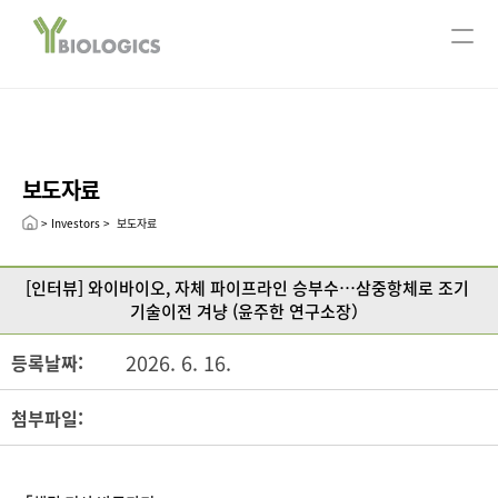
서울사무소
ABOUT US
회사개요
주요연혁
보도자료
CEO message
Leadership
> Investors >  보도자료
R&D
[인터뷰] 와이바이오, 자체 파이프라인 승부수…삼중항체로 조기 
연구분야
기술이전 겨냥 (윤주한 연구소장）
Technology
2026. 6. 16.
등록날짜:
Pipeline
Open Innovation
첨부파일:
Publication
INVESTORS