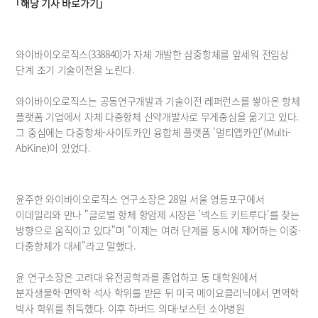
공시정보
｢해당 기사 바로가기｣
재무정보
보도자료
와이바이오로직스(338840)가 자체 개발한 삼중항체를 앞세워 전임상 
공지사항
단계 조기 기술이전을 노린다.
와이바이오로직스는 공동연구개발과 기술이전 레퍼런스를 쌓아온 항체 
플랫폼 기업에서 자체 다중항체 신약개발사로 무게중심을 옮기고 있다. 
그 중심에는 다중항체-사이토카인 융합체 플랫폼 '멀티앱카인'(Multi-
AbKine)이 있었다.
윤주한 와이바이오로직스 연구소장은 28일 서울 영등포구에서 
이데일리와 만나 "글로벌 항체 항암제 시장은 '넥스트 키트루다'를 찾는 
방향으로 움직이고 있다"며 "이제는 여러 단계를 동시에 제어하는 이중·
다중항체가 대세"라고 말했다.
윤 연구소장은 고려대 유전공학과를 졸업하고 동 대학원에서 
분자생물학·면역학 석사 학위를 받은 뒤 미국 메이요클리닉에서 면역학 
박사 학위를 취득했다. 이후 하버드 의대·보스턴 소아병원 