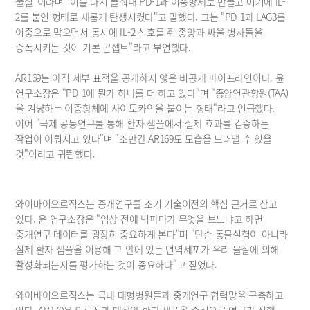
물질"이라며 "이를 다시 들춰내 PD-1과 이중항체로 만들고 여기에 IL-
2를 붙인 형태로 새롭게 탄생시켰다"고 말했다. 그는 "PD-1과 LAG3를 
이중으로 막으면서 동시에 IL-2 신호를 줘 종양과 싸울 병사들을 
증폭시키는 것이 기본 콘셉트"라고 부연했다.
AR169는 아직 세부 표적을 공개하지 않은 비공개 파이프라인이다. 윤 
연구소장은 "PD-1에 뭔가 하나를 더 하고 있다"며 "종양연관항원(TAA)
을 겨냥하는 이중항체에 사이토카인을 붙이는 형태"라고 언급했다. 
이어 "국제 공동연구를 통해 환자 샘플에서 실제 효과를 검증하는 
작업이 이뤄지고 있다"며 "조만간 AR169도 모습을 드러낼 수 있을 
것"이라고 귀띔했다.
와이바이오로직스는 중개연구를 조기 기술이전의 핵심 근거로 삼고 
있다. 윤 연구소장은 "임상 전에 빅파마가 무엇을 보느냐고 하면 
중개연구 데이터를 굉장히 중요하게 본다"며 "단순 동물실험이 아니라 
실제 환자 샘플을 이용해 그 안에 있는 면역세포가 우리 물질에 의해 
활성화되는지를 평가하는 것이 중요하다"고 짚었다.
와이바이오로직스는 국내 대형병원들과 중개연구 협력망을 구축하고 