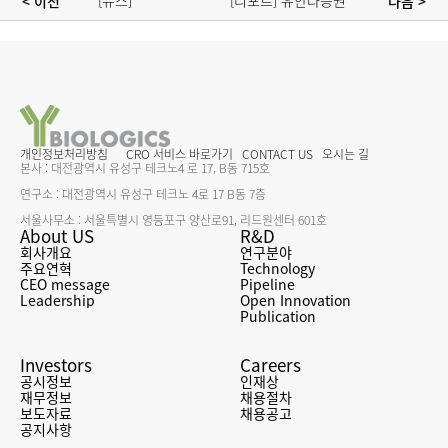
[뉴스] 
[리포트] 유안타증권 
< 이전 
 다음 >
와이바이오로직스, 
- 차세대 면역 
바이오 USA서 
항암제 파이프라인 
'멀티앱카인' 빅파마 
보유
관심
개인정보처리방침
CRO 서비스 바로가기
CONTACT US
오시는 길
본사 : 대전광역시 유성구 테크노4 로 17, B동 715호
연구소 : 대전광역시 유성구 테크노 4로 17 B동 7층
서울사무소 : 서울특별시 영등포구 양산로91, 리드원센터 601호
About US
R&D
회사개요
연구분야
주요연혁
Technology
CEO message
Pipeline
Leadership
Open Innovation
Publication
Investors
Careers
공시정보
인재상
재무정보
채용절차
보도자료
채용공고
공지사항