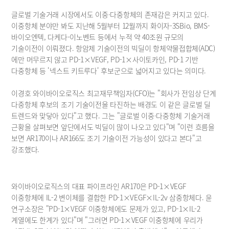
글로벌 기술거래 시장에서도 이중·다중항체의 존재감은 커지고 있다. 
이중항체 분야만 봐도 지난해 5월부터 12월까지 화이자-3SBio, BMS-
바이오엔텍, 다케다-이노벤트 등에서 누적 약 40조원 규모의 
기술이전이 이뤄졌다. 항암제 기술이전의 빅딜이 항체약물접합체(ADC)
에만 머무르지 않고 PD-1×VEGF, PD-1×사이토카인, PD-1 기반 
다중항체 등 '넥스트 키트루다' 후보군으로 넓어지고 있다는 의미다.
이경호 와이바이오로직스 최고재무책임자(CFO)는 "회사가 전임상 단계 
다중항체 후보의 조기 기술이전을 타진하는 배경도 이 같은 글로벌 딜 
트렌드와 맞닿아 있다"고 했다. 그는 "글로벌 이중·다중항체 기술거래 
근황을 살펴보면 앞단에서도 빅딜이 많이 나오고 있다"며 "이런 흐름을 
보면 AR170이나 AR166도 조기 기술이전 가능성이 있다고 본다"고 
강조했다.
와이바이오로직스의 대표 파이프라인 AR170은 PD-1×VEGF 
이중항체에 IL-2 변이체를 결합한 PD-1×VEGF×IL-2v 삼중항체다. 윤 
연구소장은 "PD-1×VEGF 이중항체에도 문제가 있고, PD-1×IL-2 
계열에도 한계가 있다"며 "그러면 PD-1×VEGF 이중항체에 우리가 