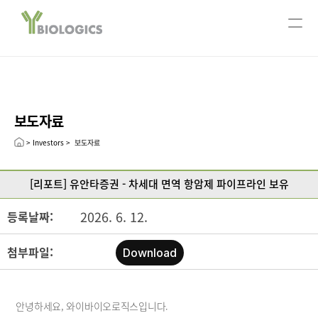
서울사무소
ABOUT US
회사개요
주요연혁
보도자료
CEO message
Leadership
> Investors >  보도자료
R&D
[리포트] 유안타증권 - 차세대 면역 항암제 파이프라인 보유
연구분야
Technology
2026. 6. 12.
등록날짜:
Pipeline
첨부파일:
Download
Open Innovation
Publication
안녕하세요, 와이바이오로직스입니다.
INVESTORS