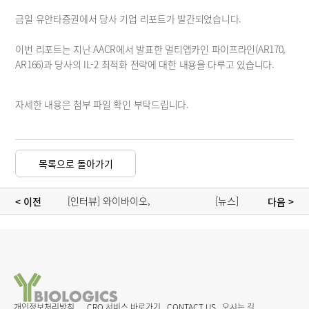
공시정보
금일 유안타증권에서 당사 기업 리포트가 발간되었습니다.
재무정보
보도자료
이번 리포트는 지난 AACR에서 발표한 멀티앱카인 파이프라인(AR170, 
AR166)과 당사의 IL-2 최적화 전략에 대한 내용을 다루고 있습니다.
공지사항
자세한 내용은 첨부 파일 확인 부탁드립니다.
목록으로 돌아가기
[인터뷰] 와이바이오, 
[뉴스] 
< 이전 
 다음 >
자체 파이프라인 
와이바이오로직스, 
승부수…삼중항체로 
삼중 타깃 항체-
조기 기술이전 겨냥 
사이토카인 융합체 
(윤주한 연구소장）
‘멀티앱카인’ 플랫폼 
기술 특허 출원 완료
개인정보처리방침
CRO 서비스 바로가기
CONTACT US
오시는 길