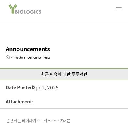
서울사무소
ABOUT US
Company Overview
Our History
Announcements
CEO message
Leadership
> Investors > Announcements
R&D
최근 이슈에 대한 주주서한
Research Areas
Technology
Apr 1, 2025
Date Posted:
Pipeline
Attachment:
Open Innovation
Publication
존경하는 와이바이오로직스 주주 여러분
INVESTORS