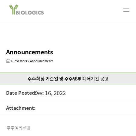
서울사무소
ABOUT US
Company Overview
Our History
Announcements
CEO message
Leadership
> Investors > Announcements
R&D
주주확정 기준일 및 주주명부 폐쇄기간 공고
Research Areas
Technology
Dec 16, 2022
Date Posted:
Pipeline
Attachment:
Open Innovation
Publication
주주여러분께
INVESTORS