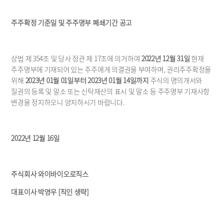
Disclosures
Financials
주주확정 기준일 및 주주명부 폐쇄기간 공고
Press Release
Announcements
상법 제 354조 및 당사 정관 제 17조에 의거하여 
2022년 12월 31일
 현재 
주주명부에 기재되어 있는 주주에게 의결권을 부여하며, 권리주주확정을 
위해 
2023년 01월 01일부터 2023년 01월 14일까지
 주식의 명의개서와 
질권의 등록 및 말소 또는 신탁재산의 표시 및 말소 등 주주명부 기재사항 
변경을 정지하오니 양지하시기 바랍니다.
2022년 12월 16일
주식회사 와이바이오로직스
대표이사 박영우 [직인 생략]