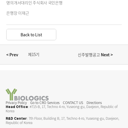
명의개서대리인 주식회사 국민은행
은행장 이재근
Back to List
제15기 
< Prev  
 Next >
신주발행공고
정기주주총회 소집 
통지(공고)
Privacy Policy
Go to CRO Services
CONTACT US
Directions
: #715-B, 17, Techno 4-ro, Yuseong-gu, Daejeon, Republic of 
Head Office
Korea
: 7th Floor, Building B, 17, Techno 4-ro, Yuseong-gu, Daejeon, 
R&D Center
Republic of Korea