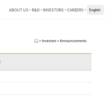
Select Languag
ABOUT US
R&D
INVESTORS
CAREERS
English
> Investors > Announcements
문