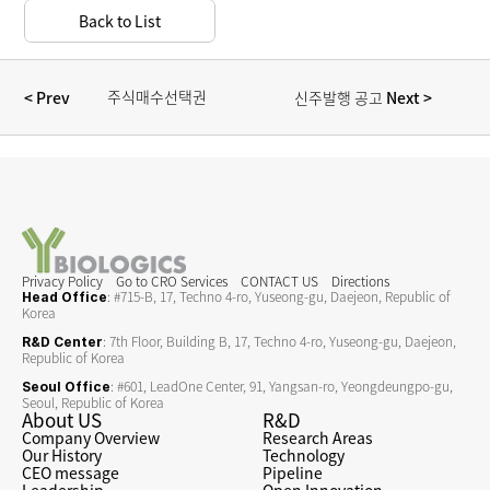
Back to List
주식매수선택권 
< Prev  
 Next >
신주발행 공고
행사를 위한 
신주발행 공고
Privacy Policy
Go to CRO Services
CONTACT US
Directions
: #715-B, 17, Techno 4-ro, Yuseong-gu, Daejeon, Republic of 
Head Office
Korea
: 7th Floor, Building B, 17, Techno 4-ro, Yuseong-gu, Daejeon, 
R&D Center
Republic of Korea
: #601, LeadOne Center, 91, Yangsan-ro, Yeongdeungpo-gu, 
Seoul Office
Seoul, Republic of Korea
About US
R&D
Company Overview
Research Areas
Our History
Technology
CEO message
Pipeline