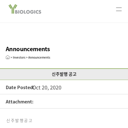
서울사무소
ABOUT US
Company Overview
Our History
Announcements
CEO message
Leadership
> Investors > Announcements
R&D
신주발행 공고
Research Areas
Technology
Oct 20, 2020
Date Posted:
Pipeline
Attachment:
Open Innovation
Publication
신 주 발 행 공 고
INVESTORS