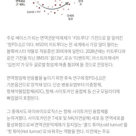
주로 베이스가 되는 면역관문억제제가 '키트루다' 기전으로 잘 알려진 
'항PD-(L)1'이다. MSD의 키트루다는 전 세계에서 가장 많이 팔리는 
블록버스터 약물로 적응증만 30여개에 달한다. 2028년에는 키트루다와 
같은 기전을 지닌 BMS의 '옵디보', 로슈 '티쎈트릭', 아스트라제네카 
'임핀지'가 모두 글로벌 항암제 매출 톱10에 들 것으로 전망된다.
면역항암제 반응률을 높이기 위한 후속 연구에 항PD-(L)1은 
기본옵션으로 장착돼 있다. 단순 병용요법부터 이중항체, 
항체약물접합체(ADC), 항체-사이토카인 융합체 등 신규 모달리티에 
빠짐없이 포함된다.
그 중에서도 와이바이오로직스는 항체-사이토카인 융합체를 
눈여겨봤다. 사이토카인은 T세포 및 NK(자연살해) 세포 등 면역세포를 
활성화함으로써 면역관문억제제가 듣지않는 '콜드 튜머(cold tumor)'를 
'핫 튜머(Hot tumor)'로 바꿔주는 역할을 한다. 이전에는 주요 