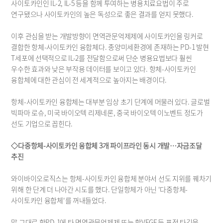
사이토카인인 IL-2, IL-5 등을 함께 투여하는 병용치료요법이 주로 
연구됐으나 사이토카인의 높은 독성으로 좋은 결과를 얻지 못했다.
이후 관심을 받는 개발방향이 면역관문억제제에 사이토카인을 링커로 
결합한 항체-사이토카인 융합체다. 종양미세환경에 존재하는 PD-1 발현 
T세포에 선택적으로 IL-2를 전달함으로써 단순 병용요법보다 훨씬 
우수한 효과와 낮은 부작용 데이터를 보이고 있다. 항체-사이토카인 
융합체에 대한 관심이 전 세계적으로 높아지는 배경이다.
항체-사이토카인 융합체는 대부분 임상 초기 단계에 머물러 있다. 글로벌 
빅파마 로슈, 미국 바이오텍 리제네론, 중국 바이오텍 이노벤트 정도가 
선도 기업으로 꼽힌다.
◇다중항체-사이토카인 융합체 3개 파이프라인 동시 개발…자금조달 
추진
와이바이오로직스는 항체-사이토카인 융합체 분야서 선도 지위를 꿰차기 
위해 한 단계 더 나아간 시도를 했다. 단일항체가 아닌 '다중항체-
사이토카인 융합체'를 꺼내들었다.
말 그대로 항PD-1에 타 면역관문억제제 또는 항VEGF 등 표적 타깃을 