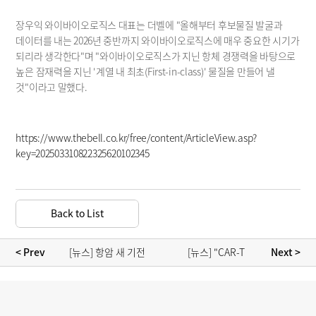
장우익 와이바이오로직스 대표는 더벨에 "올해부터 후보물질 발굴과 
데이터를 내는 2026년 중반까지 와이바이오로직스에 매우 중요한 시기가 
되리라 생각한다"며 "와이바이오로직스가 지닌 항체 경쟁력을 바탕으로 
높은 잠재력을 지닌 '계열 내 최초(First-in-class)' 물질을 만들어 낼 
것"이라고 말했다. 
https://www.thebell.co.kr/free/content/ArticleView.asp?
key=202503310822325620102345
Back to List
[뉴스] 항암 새 기전 
[뉴스] "CAR-T 
< Prev 
 Next >
'항체-사이토카인 
잡아라"…K-바이오, 
융합체' 데이터·인력 
CAR-NK 신약개발 
자신감
삼매경