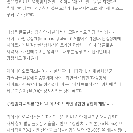
Disclosures
많은 항PD-1 면역항암제 개발 분야에서 '패스트 팔로워'를 꾀했다면 
올해부턴 남들이 진입하지 않은 모달리티를 선제적으로 개발해 '퍼스트 
Financials
무버'로 전환한다.
Press Release
Announcements
대상은 글로벌 항암 신약 개발에서 새 모달리티로 각광받는 '항체-
사이토카인 융합체(Immunocytokine)' 개발에 주력한다. 단일항체에 
사이토카인을 결합한 '항체-사이토카인 융합체'는 이제 막 글로벌 
제약사가 개발에 뛰어든 영역으로 대부분 임상 초기 단계인데다 
경쟁사도 많지 않다.
와이바이오로직스는 여기서 한 발짝 더 나아갔다. 자체 항체 발굴 
기술력을 활용해 이중항체에 사이토카인을 결합한 '다중항체-
사이토카인 융합체'를 점찍었다. 이 분야에서 독보적 선두 위치에 올라 
빠른 기술이전(L/O)을 성사시키는 것이 목표다.
◇항암치료 백본 '항PD-1'에 사이토카인 결합한 융합체 개발 시도
와이바이오로직스는 대표적인 국산 PD-1 신약 개발 기업으로 꼽힌다. 
자체 항체 발굴 플랫폼 기술을 기반으로 항암 치료 '백본(backbone)'으로 
자리잡을 PD-1 기반 신약 '아크릭솔리맙(개발명 YBL-006)'을 개발해왔다. 