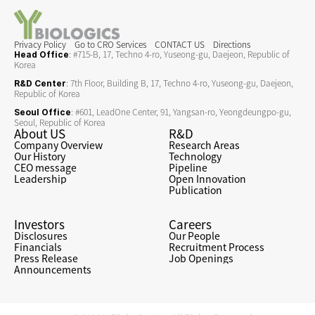
Privacy Policy
Go to CRO Services
CONTACT US
Directions
: #715-B, 17, Techno 4-ro, Yuseong-gu, Daejeon, Republic of 
Head Office
Korea
: 7th Floor, Building B, 17, Techno 4-ro, Yuseong-gu, Daejeon, 
R&D Center
Republic of Korea
: #601, LeadOne Center, 91, Yangsan-ro, Yeongdeungpo-gu, 
Seoul Office
Seoul, Republic of Korea
About US
R&D
Company Overview
Research Areas
Our History
Technology
CEO message
Pipeline
Leadership
Open Innovation
Publication
Investors
Careers
Disclosures
Our People
Financials
Recruitment Process
Press Release
Job Openings
Announcements