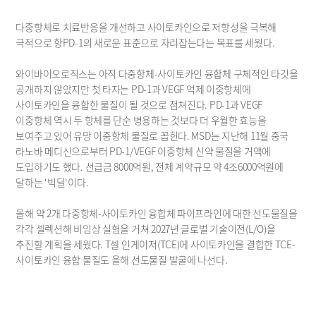
다중항체로 치료반응을 개선하고 사이토카인으로 저항성을 극복해 
극적으로 항PD-1의 새로운 표준으로 자리잡는다는 목표를 세웠다.
와이바이오로직스는 아직 다중항체-사이토카인 융합체 구체적인 타깃을 
공개하지 않았지만 첫 타자는 PD-1과 VEGF 억제 이중항체에 
사이토카인을 융합한 물질이 될 것으로 점쳐진다. PD-1과 VEGF 
이중항체 역시 두 항체를 단순 병용하는 것보다 더 우월한 효능을 
보여주고 있어 유망 이중항체 물질로 꼽힌다. MSD는 지난해 11월 중국 
라노바 메디신으로부터 PD-1/VEGF 이중항체 신약 물질을 거액에 
도입하기도 했다. 선급금 8000억원, 전체 계약규모 약 4조6000억원에 
달하는 '빅딜'이다.
올해 약 2개 다중항체-사이토카인 융합체 파이프라인에 대한 선도물질을 
각각 셀렉션해 비임상 실험을 거쳐 2027년 글로벌 기술이전(L/O)을 
추진할 계획을 세웠다. T셀 인게이저(TCE)에 사이토카인을 결합한 TCE-
사이토카인 융합 물질도 올해 선도물질 발굴에 나선다.