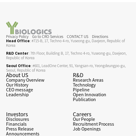
우호적인 글로벌 
삼중 타깃 항암 
환경 조성 기대
신약에 도전
Privacy Policy
Go to CRO Services
CONTACT US
Directions
: #715-B, 17, Techno 4-ro, Yuseong-gu, Daejeon, Republic of 
Head Office
Korea
: 7th Floor, Building B, 17, Techno 4-ro, Yuseong-gu, Daejeon, 
R&D Center
Republic of Korea
: #601, LeadOne Center, 91, Yangsan-ro, Yeongdeungpo-gu, 
Seoul Office
Seoul, Republic of Korea
About US
R&D
Company Overview
Research Areas
Our History
Technology
CEO message
Pipeline
Leadership
Open Innovation
Publication
Investors
Careers
Disclosures
Our People
Financials
Recruitment Process
Press Release
Job Openings
Announcements