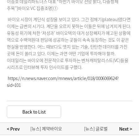
Disclosures
이승호 데일리파트너스 대표 “하반기 바이오 전망 밝다, 다중항체 
주목”[바이오 VC 집중조명]①
Financials
 바이오 시장이 계단식 성장을 보이고 있다. 그간 정체기(plateau)였다면 
Press Release
이제는 급변의 시기다. 계단을 오르지 못하는 이들은 뒤에 남겨지게 된다. 
Announcements
유동성 위기에 처한 ‘저성과’ 바이오텍의 대거 상장폐지가 예고된 상황에 
역으로 수백억원대 펀딩에 성공하는 곳들이 속속 등장하는 것도 이 같은 
현실을 반영한다. 어느 때보다도 엣지 있는 기술, 탄탄한 데이터를 가진 
곳에 돈이 쏠리고 있다. 이제는 과연 어떤 기업에 투자해야 할까. 
이데일리는 바이오에 전문적으로 투자하는 벤처캐피탈리스트(VC)들을 
시리즈로 인터뷰해 투자 인사이트를 구했다.
https://n.news.naver.com/mnews/article/018/0006069624?
sid=101 
Back to List
[뉴스] 제약바이오 
[뉴스] 글로벌 
< Prev 
 Next >
섹터 View: 하반기 
제약사도 엄두 못낸 