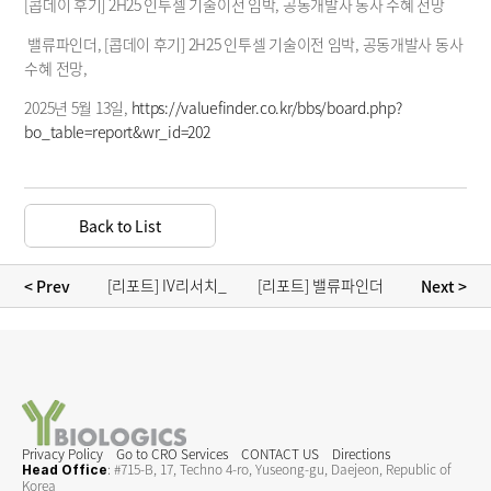
Disclosures
[콥데이 후기] 2H25 인투셀 기술이전 임박, 공동개발사 동사 수혜 전망 
Financials
 밸류파인더, [콥데이 후기] 2H25 인투셀 기술이전 임박, 공동개발사 동사 
수혜 전망, 
Press Release
Announcements
2025년 5월 13일, 
https://valuefinder.co.kr/bbs/board.php?
bo_table=report&wr_id=202
Back to List
[리포트] IV리서치_
[리포트] 밸류파인더
< Prev 
 Next >
와이바이오로직스-
_와이바이오로직스 
탄탄한 경쟁력과 
분석보고서
풍부한 모멘텀
Privacy Policy
Go to CRO Services
CONTACT US
Directions
: #715-B, 17, Techno 4-ro, Yuseong-gu, Daejeon, Republic of 
Head Office
Korea