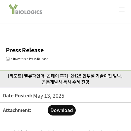
서울사무소
ABOUT US
Company Overview
Our History
Press Release
CEO message
Leadership
> Investors > Press Release
R&D
[리포트] 밸류파인더_콥데이 후기_2H25 인투셀 기술이전 임박, 
Research Areas
공동개발사 동사 수혜 전망
Technology
May 13, 2025
Date Posted:
Pipeline
Open Innovation
Attachment:
Download
Publication
INVESTORS