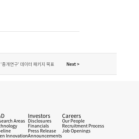
 Next >
 '중개연구' 데이터 패키지 목표
&D
Investors
Careers
search Areas
Disclosures
Our People
chnology
Financials
Recruitment Process
peline
Press Release
Job Openings
en Innovation
Announcements