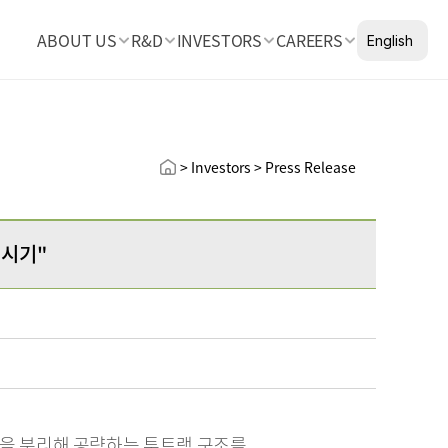
Select Languag
ABOUT US
R&D
INVESTORS
CAREERS
English
> Investors > Press Release
 시기"
 분리해 공략하는 투트랙 구조를 