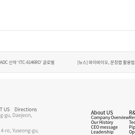
DC 신약 ‘ITC-6146RO’ 글로벌 
[뉴스] 와이바이오, 문정랩 활용법
T US
Directions
About US
R
g-gu, Daejeon, 
Company Overview
Re
Our History
Te
CEO message
Pi
 4-ro, Yuseong-gu, 
Leadership
Op