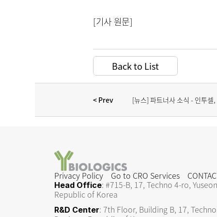
[기사 원문]
Back to List
< Prev 
[뉴스] 파트너사 소식 - 인투셀, A
임상 1상 본격화
Privacy Policy
Go to CRO Services
CONTAC
: #715-B, 17, Techno 4-ro, Yuseon
Head Office
Republic of Korea
: 7th Floor, Building B, 17, Techno
R&D Center